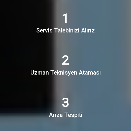
1
Servis Talebinizi Alırız
2
Uzman Teknisyen Ataması
3
Arıza Tespiti