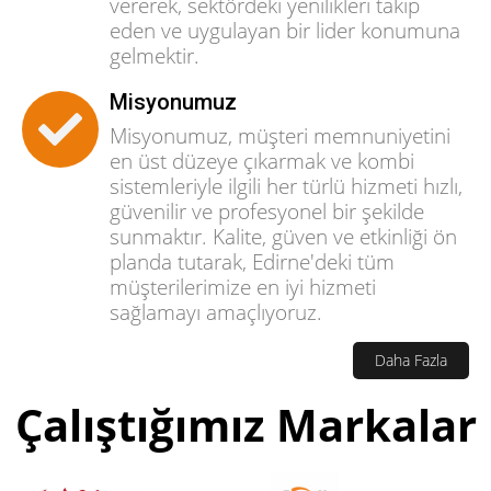
vererek, sektördeki yenilikleri takip
eden ve uygulayan bir lider konumuna
gelmektir.
Misyonumuz
Misyonumuz, müşteri memnuniyetini
en üst düzeye çıkarmak ve kombi
sistemleriyle ilgili her türlü hizmeti hızlı,
güvenilir ve profesyonel bir şekilde
sunmaktır. Kalite, güven ve etkinliği ön
planda tutarak, Edirne'deki tüm
müşterilerimize en iyi hizmeti
sağlamayı amaçlıyoruz.
Daha Fazla
Çalıştığımız Markalar