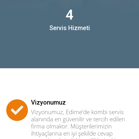
4
Servis Hizmeti
Vizyonumuz
Vizyonumuz, Edirne’de kombi servis
alanında en güvenilir ve tercih edilen
firma olmaktır. Müşterilerimizin
ihtiyaçlarına en iyi şekilde cevap