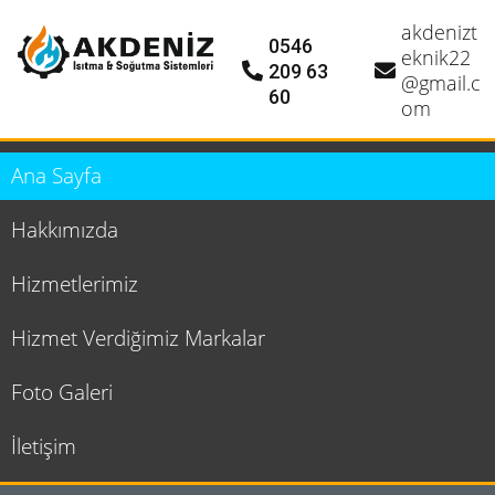
akdenizt
0546
eknik22
209 63
@gmail.c
60
om
Ana Sayfa
Hakkımızda
Hizmetlerimiz
Hizmet Verdiğimiz Markalar
Foto Galeri
İletişim